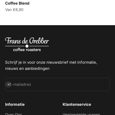
Coffee Blend
Aanbiedingsprijs
Van €8,90
Schrijf je in voor onze nieuwsbrief met informatie,
nieuws en aanbiedingen
Abonneren
E-mailadres
Informatie
Klantenservice
Over Ons
Veelgestelde vragen